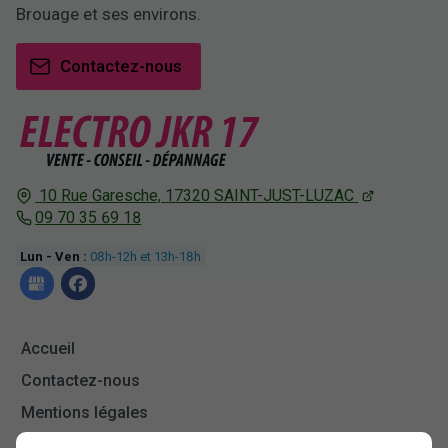
Brouage et ses environs.
Contactez-nous
10 Rue Garesche,
17320
SAINT-JUST-LUZAC
09 70 35 69 18
Lun - Ven :
08h-12h et 13h-18h
Accueil
Contactez-nous
Mentions légales
Plan du site