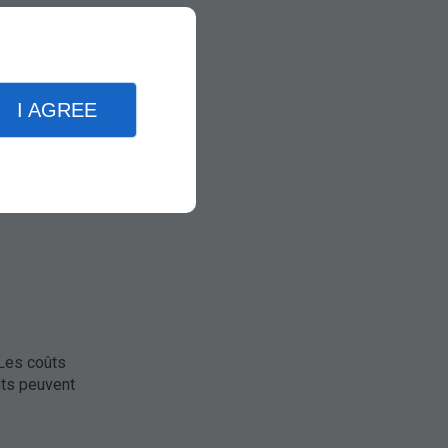
rer des
I AGREE
payer un
E indique
x qui n'en
 Les coûts
ûts peuvent