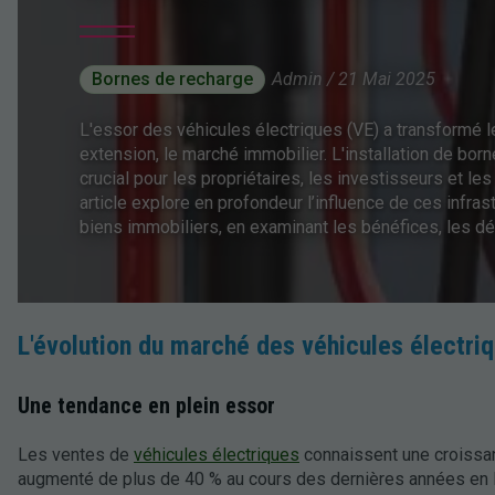
Bornes de recharge
Admin / 21 Mai 2025
L'essor des véhicules électriques (VE) a transformé l
extension, le marché immobilier. L'installation de bo
crucial pour les propriétaires, les investisseurs et le
article explore en profondeur l’influence de ces infras
biens immobiliers, en examinant les bénéfices, les déf
L'évolution du marché des véhicules électri
Une tendance en plein essor
Les ventes de
véhicules électriques
connaissent une croissan
augmenté de plus de 40 % au cours des dernières années en