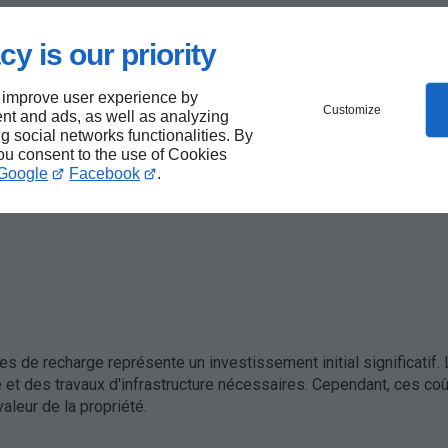
imité de bornes de recharge rapide est un atout majeur pour atti
cy is our priority
 improve user experience by
Customize
nt and ads, as well as analyzing
ng social networks functionalities. By
r le rendement locatif d'un bien
. Les locataires sont prêts à 
you consent to the use of Cookies
ge. En effet, un rapport de la société de gestion immobilière CBR
Google
Facebook
.
chent une demande locative supérieure de 20 % par rapport à ceu
es de recharge représente un investissement initial significatif.
 et des travaux d'infrastructure nécessaires. Cependant, ces co
aleur de la propriété.