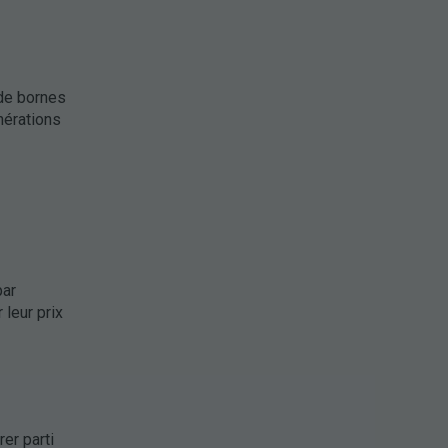
 de bornes
nérations
par
leur prix
er parti