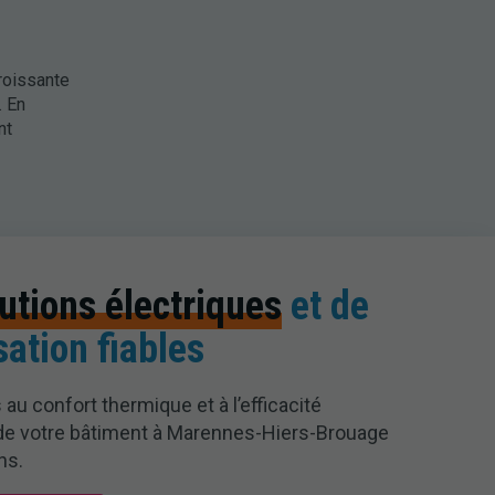
roissante
. En
nt
utions électriques
et de
sation fiables
 au confort thermique et à l’efficacité
de votre bâtiment à Marennes-Hiers-Brouage
ns.