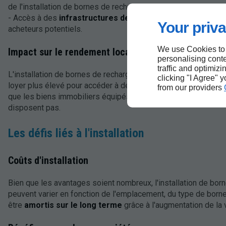
de l'installation de bornes de recharge.
- Accès à des
infrastructures de recharge rapide
: La prox
Your priva
acheteurs potentiels.
We use Cookies to
Impact sur le rendement locatif
personalising conte
traffic and optimizi
L'installation de bornes de recharge peut également
améliore
clicking "I Agree" 
loyer plus élevé pour accéder à des infrastructures de rechar
from our providers
que les biens immobiliers équipés de bornes de recharge affi
disposent pas.
Les défis liés à l'installation
Coûts d'installation
Bien que les avantages soient nombreux, l'installation de born
peuvent varier en fonction de l'emplacement, du type de borne
être
amortis sur le long terme
grâce à l'augmentation de la v