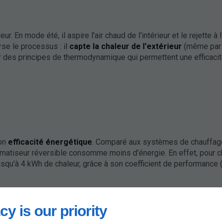
 En mode été, il aspire l'air chaud de l'intérieur et le rejette à l
rse le processus : il
capte la chaleur de l'extérieur
(même par
 sur des principes de thermodynamique qui permettent une efficaci
son
efficacité énergétique
. Comparé aux systèmes de chauffag
imatiseur réversible consomme moins d'énergie. En effet, pour 
jusqu'à 4 kWh de chaleur, grâce à son coefficient de performance
cy is our priority
t réduire significativement leurs dépenses énergétiques. Par co