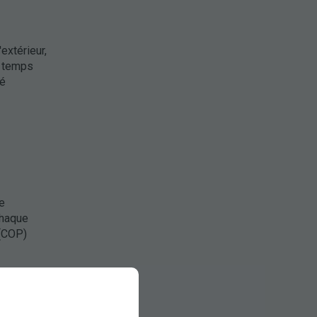
'extérieur,
 temps
té
e
chaque
 (COP)
mparaison,