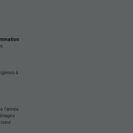
ommation
s.
rigènes à
e l'année.
 ménages
tiseur