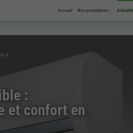
Accueil
Nos prestations
Actualit
Climatiseur réversible : économie d'énergie et confort en toute saison
ble :
 et confort en