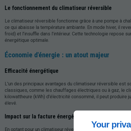
Le fonctionnement du climatiseur réversible
Le climatiseur réversible fonctionne grâce à une pompe à chaleur.
ce qui abaisse la température ambiante. En mode hiver, il reve
froid) et l'insuffle dans l'intérieur. Cette technologie repose
énergétique optimale.
Économie d'énergie : un atout majeur
Efficacité énergétique
L'un des principaux avantages du climatiseur réversible est 
classiques, comme les chauffages électriques ou à gaz, le cl
kilowattheure (kWh) d'électricité consommé, il peut produire 
élevé.
Impact sur la facture énergétique
Your priva
En optant pour un climatiseur réversible, les ménages peuven