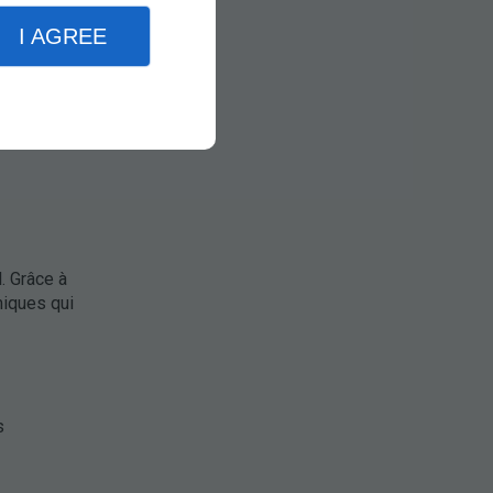
18 € par
I AGREE
ur un coût
même
 classique.
l. Grâce à
miques qui
s